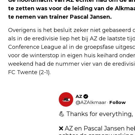
de hoofdmacht van AZ echter had om de amat
te zetten was voor de leiding van de Alkma
te nemen van trainer Pascal Jansen.
Overigens is het besluit zeker niet gebaseerd o
als in de eredivisie liep het bij AZ de laatste 
Conference League al in de groepsfase uitges
voor de winterstop in eigen huis keihard onde
weekend had de nummer vier van de eredivisie
FC Twente (2-1).
AZ
@
AZAlkmaar
·
Follow
💪 Thanks for everything, 
❌ AZ en Pascal Jansen he