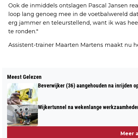
Ook de inmiddels ontslagen Pascal Jansen reag
loop lang genoeg mee in de voetbalwereld dat i
erg jammer en teleurstellend, want ik was hee
te ronden."
Assistent-trainer Maarten Martens maakt nu he
Vorig artikel
Meest Gelezen
SCHAAK-GROOTMEESTERS
Beverwijker (36) aangehouden na inrijden o
VOETBALLEN BIJ TELSTAR EN JEUGD
UIT DE REGIO SPEELT
Wijkertunnel na wekenlange werkzaamheden
SCHAAKSIMULTAAN
Meer a