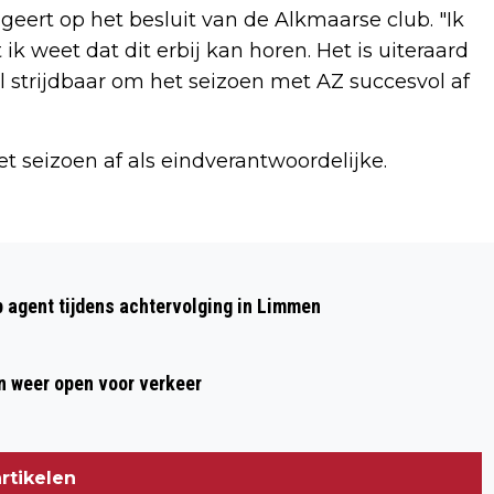
eert op het besluit van de Alkmaarse club. "Ik
k weet dat dit erbij kan horen. Het is uiteraard
l strijdbaar om het seizoen met AZ succesvol af
t seizoen af als eindverantwoordelijke.
Volgend artikel
ANISH GIRI VERSTERKT KOPPOSITIE
p agent tijdens achtervolging in Limmen
TATA STEEL CHESS DOOR REMISE MET
PRAGGNANANDHAA
 weer open voor verkeer
rtikelen