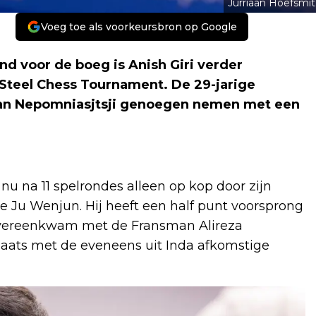
Jurriaan Hoefsmit
Voeg toe als voorkeursbron op Google
d voor de boeg is Anish Giri verder
 Steel Chess Tournament. De 29-jarige
Ian Nepomniasjtsji genoegen nemen met een
nu na 11 spelrondes alleen op kop door zijn
 Ju Wenjun. Hij heeft een half punt voorsprong
overeenkwam met de Fransman Alireza
plaats met de eveneens uit Inda afkomstige