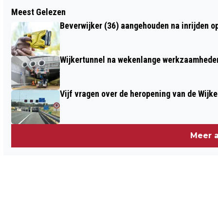
Vorig artikel
Meest Gelezen
TWEEDE EDITIE WIJMOND OPEN MIC,
Beverwijker (36) aangehouden na inrijden o
PODIUM VOOR WOORDKUNSTENAARS
UIT DE IJMOND
Wijkertunnel na wekenlange werkzaamheden
Vijf vragen over de heropening van de Wijke
Meer a