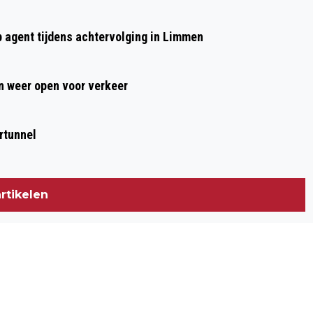
Volgend artikel
PASAR MALAM ISTIMEWA XL
p agent tijdens achtervolging in Limmen
VIJFHUIZEN NOG HELE WEEKEND
GEOPEND!
 weer open voor verkeer
rtunnel
rtikelen