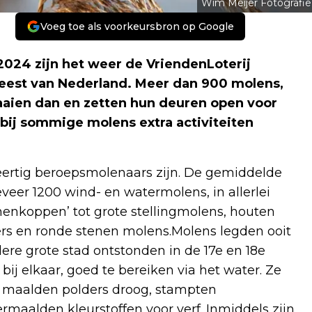
Wim Meijer Fotografie
Voeg toe als voorkeursbron op Google
2024 zijn het weer de VriendenLoterij
eest van Nederland. Meer dan 900 molens,
aaien dan en zetten hun deuren open voor
bij sommige molens extra activiteiten
eertig beroepsmolenaars zijn. De gemiddelde
geveer 1200 wind- en watermolens, in allerlei
nnenkoppen’ tot grote stellingmolens, houten
rs en ronde stenen molens.Molens legden ooit
dere grote stad ontstonden in de 17e en 18e
j elkaar, goed te bereiken via het water. Ze
, maalden polders droog, stampten
rmaalden kleurstoffen voor verf. Inmiddels zijn