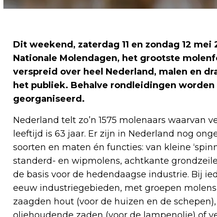
Dit weekend, zaterdag 11 en zondag 12 mei 
Nationale Molendagen, het grootste molenf
verspreid over heel Nederland, malen en dr
het publiek. Behalve rondleidingen worden 
georganiseerd.
Nederland telt zo’n 1575 molenaars waarvan v
leeftijd is 63 jaar. Er zijn in Nederland nog on
soorten en maten én functies: van kleine ‘spi
standerd- en wipmolens, achtkante grondzeile
de basis voor de hedendaagse industrie. Bij ie
eeuw industriegebieden, met groepen molens bi
zaagden hout (voor de huizen en de schepen)
oliehoudende zaden (voor de lampenolie) of ve