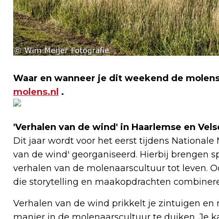
Waar en wanneer je dit weekend de molens
molens.nl
.
'Verhalen van de wind' in Haarlemse en Vel
Dit jaar wordt voor het eerst tijdens Nationa
van de wind' georganiseerd. Hierbij brengen 
verhalen van de molenaarscultuur tot leven.
die storytelling en maakopdrachten combiner
Verhalen van de wind prikkelt je zintuigen en n
manier in de molenaarscultuur te duiken. Je 