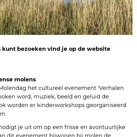
 kunt bezoeken vind je op de website
sense molens
le Molendag het cultureel evenement 'Verhalen
spoken word, muziek, beeld en geluid de
 Ook worden er kinderworkshops georganiseerd
en.
odigt je uit om op een frisse en avontuurlijke
kan dit evenement bijwonen bij molen de