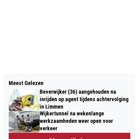
Vorig artikel
Volgend artikel
GROOT DRAMA MARKENBINNEN:
Meest Gelezen
STRAKS GEEN MOBIELTJES MEER IN
DERDE DODE NA ZWAAR ONGELUK
Beverwijker (36) aangehouden na
DE KLAS
inrijden op agent tijdens achtervolging
in Limmen
Wijkertunnel na wekenlange
werkzaamheden weer open voor
verkeer