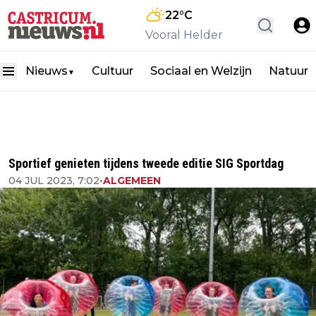
22
°C
Vooral Helder
Nieuws
Cultuur
Sociaal en Welzijn
Natuur
▼
Sportief genieten tijdens tweede editie SIG Sportdag
04 JUL 2023, 7:02
•
ALGEMEEN