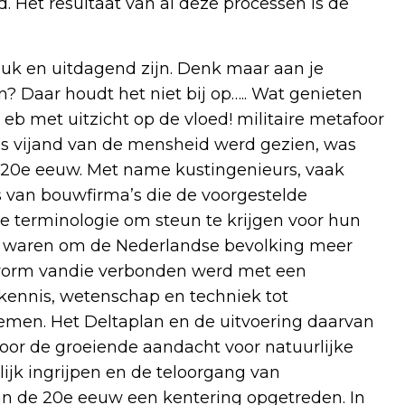
 Het resultaat van al deze processen is de
leuk en uitdagend zijn. Denk maar aan je
n? Daar houdt het niet bij op….. Wat genieten
 eb met uitzicht op de vloed! militaire metafoor
 als vijand van de mensheid werd gezien, was
e 20e eeuw. Met name kustingenieurs, vaak
s van bouwfirma’s die de voorgestelde
e terminologie om steun te krijgen voor hun
dig waren om de Nederlandse bevolking meer
n vorm vandie verbonden werd met een
 kennis, wetenschap en techniek tot
lemen. Het Deltaplan en de uitvoering daarvan
oor de groeiende aandacht voor natuurlijke
ijk ingrijpen en de teloorgang van
van de 20e eeuw een kentering opgetreden. In