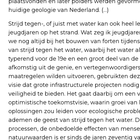
plaatsvonden en later polders werden gevormd.
huidige geologie van Nederland. (…)
Strijd tegen-, of juist met water kan ook heel 
jeugdjaren op het strand. Wat zeg ik jeugdjare
we nog altijd bij het bouwen van forten tijdens
van strijd tegen het water, waarbij het water
typerend voor de 19e en een groot deel van d
afkomstig uit de genie, en vertegenwoordiger
maatregelen wilden uitvoeren, gebruikten dez
visie dat grote infrastructurele projecten no
veiligheid te bieden. Het gaat daarbij om ee
optimistische toekomstvisie, waarin groei van
oplossingen zou leiden voor ecologische prob
ademen de geest van strijd tegen het water. D
processen, de onbedoelde effecten van mensel
natuurwaarden is er sinds de jaren zeventig 