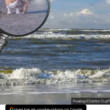
Pixabay/Charles Duijff
Voeg toe als voorkeursbron op Google