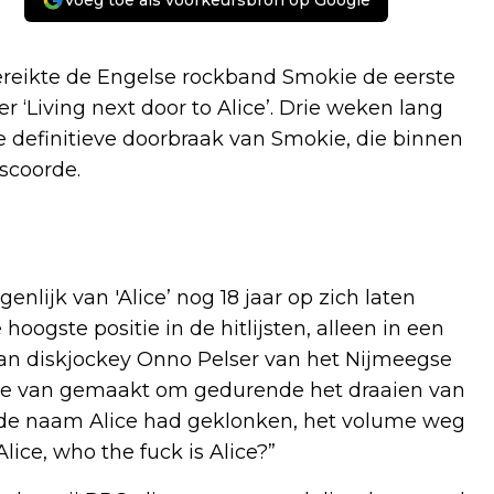
Voeg toe als voorkeursbron op Google
bereikte de Engelse rockband Smokie de eerste
‘Living next door to Alice’. Drie weken lang
 definitieve doorbraak van Smokie, die binnen
 scoorde.
nlijk van 'Alice’ nog 18 jaar op zich laten
ogste positie in de hitlijsten, alleen in een
aan diskjockey Onno Pelser van het Nijmeegse
te van gemaakt om gedurende het draaien van
at de naam Alice had geklonken, het volume weg
ice, who the fuck is Alice?”