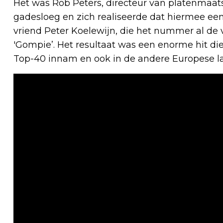
Het was Rob Peters, directeur van platenmaat
gadesloeg en zich realiseerde dat hiermee een
vriend Peter Koelewijn, die het nummer al d
'Gompie’. Het resultaat was een enorme hit die
Top-40 innam en ook in de andere Europese l