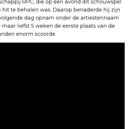
schappij RPC, die op een avond dit schouwspel
 hit te behalen was. Daarop benaderde hij zijn
e volgende dag opnam onder de artiestennaam
 maar liefst 5 weken de eerste plaats van de
anden enorm scoorde.