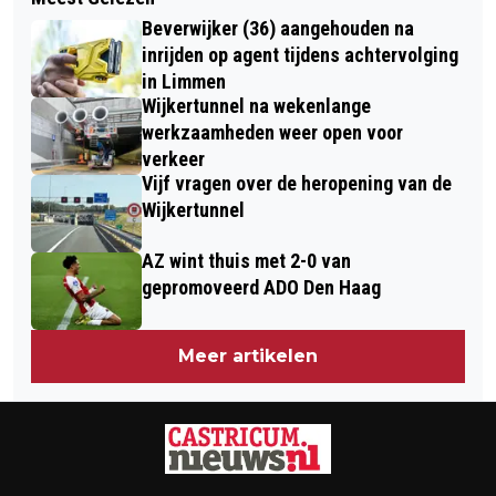
BAKKER BUITENLEVEN GENOMINEERD
HEMELVAARTSDAG TOT EN MET
Beverwijker (36) aangehouden na
VOOR IJMOND DUURZAAM AWARD
PINKSTEREN IN VICTORIEPARK
inrijden op agent tijdens achtervolging
2022
in Limmen
Wijkertunnel na wekenlange
werkzaamheden weer open voor
verkeer
Vijf vragen over de heropening van de
Wijkertunnel
AZ wint thuis met 2-0 van
gepromoveerd ADO Den Haag
Meer artikelen