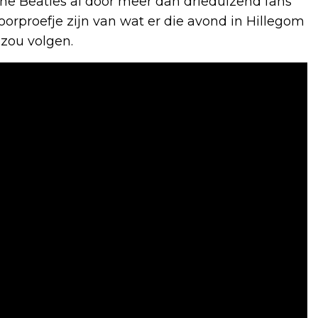
he Beatles al door meer dan drieduizend fans
rproefje zijn van wat er die avond in Hillegom
zou volgen.