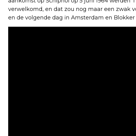
aankomst op Schiphol op 5 juni 1964 werden T
verwelkomd, en dat zou nog maar een zwak voo
en de volgende dag in Amsterdam en Blokker 