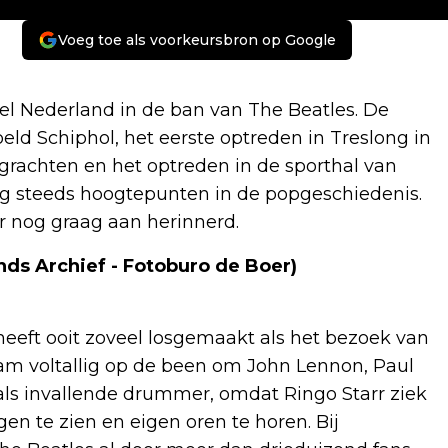
Voeg toe als voorkeursbron op Google
eel Nederland in de ban van The Beatles. De
ld Schiphol, het eerste optreden in Treslong in
rachten en het optreden in de sporthal van
g steeds hoogtepunten in de popgeschiedenis.
r nog graag aan herinnerd.
nds Archief - Fotoburo de Boer)
eft ooit zoveel losgemaakt als het bezoek van
wam voltallig op de been om John Lennon, Paul
als invallende drummer, omdat Ringo Starr ziek
n te zien en eigen oren te horen. Bij