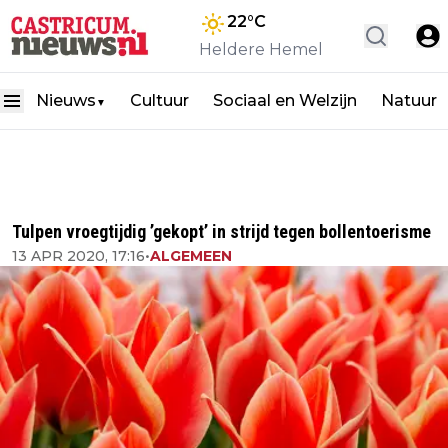
22
°C
Heldere Hemel
Nieuws
Cultuur
Sociaal en Welzijn
Natuur
▼
Tulpen vroegtijdig ’gekopt’ in strijd tegen bollentoerisme
13 APR 2020, 17:16
•
ALGEMEEN