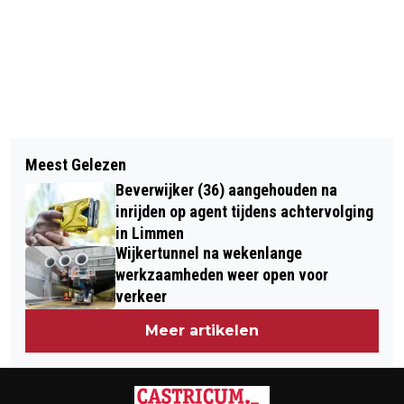
Vorig artikel
Volgend artikel
CORONA-MAATREGELEN OOK VAN
Meest Gelezen
VRIJSTELLING VOOR EREHAGEN BIJ
INVLOED OP RECREATIEVAART
Beverwijker (36) aangehouden na
UITVAARTEN IN NOORD-HOLLAND
inrijden op agent tijdens achtervolging
NOORD
in Limmen
Wijkertunnel na wekenlange
werkzaamheden weer open voor
verkeer
Meer artikelen