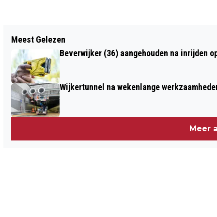
Vorig artikel
Meest Gelezen
LAATSTE INFOAVOND HERENBOEREN
Beverwijker (36) aangehouden na inrijden o
RORIK
Wijkertunnel na wekenlange werkzaamheden
Meer a