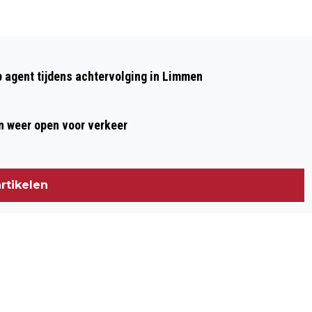
Volgend artikel
11.000 HARDLOPERS VAN START
p agent tijdens achtervolging in Limmen
TIJDENS 10E EDITIE ALKMAAR CITY
RUN BY NIGHT
 weer open voor verkeer
rtikelen