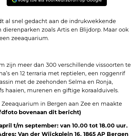
Voeg toe als voorkeursbron op Google
t al snel gedacht aan de indrukwekkende
dierenparken zoals Artis en Blijdorp. Maar ook
6 een zeeaquarium.
m zijn meer dan 300 verschillende vissoorten te
’s en 12 terraria met reptielen, een roggenrif
assin met de zeehonden Selma en Ronja,
fs haaien, murenen en giftige koraalduivels.
et Zeeaquarium in Bergen aan Zee en maakte
fdfoto bovenaan dit bericht)
pril t/m september: van 10.00 tot 18.00 uur.
 Adres: Van der Wijckplein 16, 1865 AP Bergen