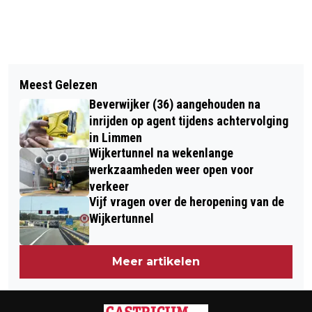
Vorig artikel
Volgend artikel
HOTEL & CHATEAU MARQUETTE
Meest Gelezen
EERSTE ZIJ-INSTROMERS
GEEFT AANDELEN UIT OM CORONA TE
Beverwijker (36) aangehouden na
KINDEROPVANG HAARLEMMERMEER
OVERLEVEN
inrijden op agent tijdens achtervolging
ONTVANGEN DIPLOMA
in Limmen
Wijkertunnel na wekenlange
werkzaamheden weer open voor
verkeer
Vijf vragen over de heropening van de
Wijkertunnel
Meer artikelen