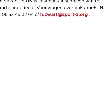
 VakantieFUN is kosteloos. Inschrijven kan tot
ind is ingedeeld. Voor vragen over VakantieFUN
 06 52 49 32 64 of
h.zwart@sport-z.org
.
Volgend artikel
BLOEMENDAGEN LIMMEN WEEK
VERVROEGD