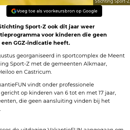
Stichting Sport-Z
Voeg toe als voorkeursbron op Google
ichting Sport-Z ook dit jaar weer
antieprogramma voor kinderen die geen
f een GGZ-indicatie heeft.
ugustus georganiseerd in sportcomplex de Meent
ting Sport-Z met de gemeenten Alkmaar,
Heiloo en Castricum.
antieFUN vindt onder professionele
gericht op kinderen van 6 tot en met 17 jaar,
ten, die geen aansluiting vinden bij het
.
 succes de uitdaging VakantieFUN aangegaan om