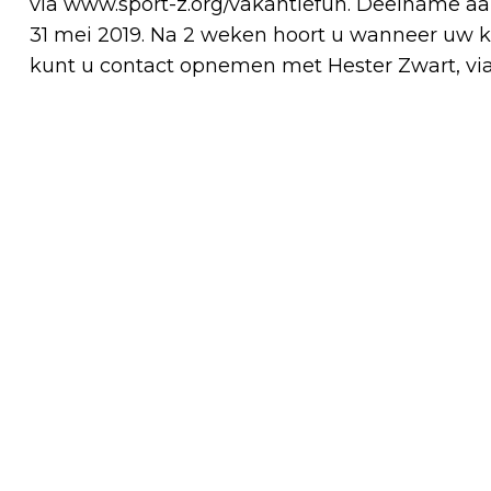
via www.sport-z.org/vakantiefun. Deelname aan
31 mei 2019. Na 2 weken hoort u wanneer uw k
kunt u contact opnemen met Hester Zwart, via
Vorig artikel
EENMAAL, ANDERMAAL...VERKOCHT!