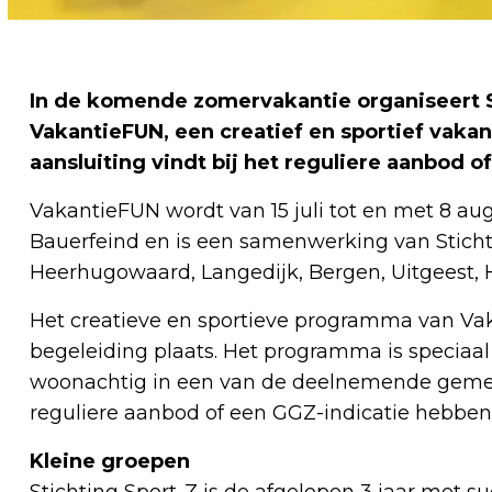
In de komende zomervakantie organiseert St
VakantieFUN, een creatief en sportief vak
aansluiting vindt bij het reguliere aanbod o
VakantieFUN wordt van 15 juli tot en met 8 a
Bauerfeind en is een samenwerking van Stich
Heerhugowaard, Langedijk, Bergen, Uitgeest, 
Het creatieve en sportieve programma van Vak
begeleiding plaats. Het programma is speciaal 
woonachtig in een van de deelnemende gemeen
reguliere aanbod of een GGZ-indicatie hebben
Kleine groepen
Stichting Sport-Z is de afgelopen 3 jaar met