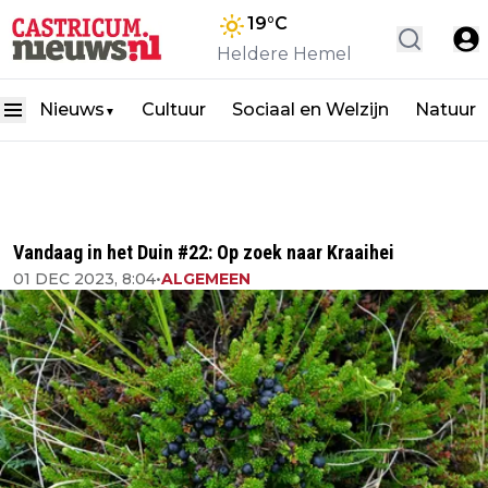
19
°C
Heldere Hemel
Nieuws
Cultuur
Sociaal en Welzijn
Natuur
▼
Vandaag in het Duin #22: Op zoek naar Kraaihei
01 DEC 2023, 8:04
•
ALGEMEEN