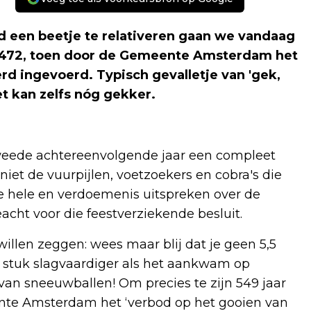
een beetje te relativeren gaan we vandaag
ar 1472, toen door de Gemeente Amsterdam het
rd ingevoerd. Typisch gevalletje van 'gek,
et kan zelfs nóg gekker.
weede achtereenvolgende jaar een compleet
niet de vuurpijlen, voetzoekers en cobra's die
ie hele en verdoemenis uitspreken over de
cht voor die feestverziekende besluit.
illen zeggen: wees maar blij dat je geen 5,5
 stuk slagvaardiger als het aankwam op
van sneeuwballen! Om precies te zijn 549 jaar
ente Amsterdam het ‘verbod op het gooien van