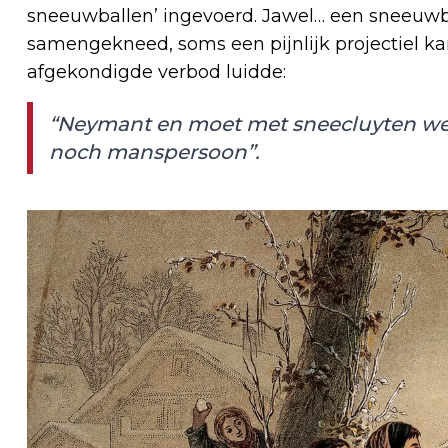
sneeuwballen’ ingevoerd. Jawel… een sneeuwba
samengekneed, soms een pijnlijk projectiel kan
afgekondigde verbod luidde:
“Neymant en moet met sneecluyten we
noch manspersoon”.