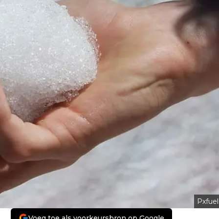
Pxfuel
Voeg toe als voorkeursbron op Google