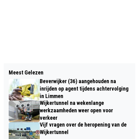
Vorig artikel
Volgend artikel
VALENTIJNSDAG: DAG WAAROP EEN
Meest Gelezen
EERSTE INFORMATIEBEURS ERFRECHT
HARTENDIEF OP PAD IS
Beverwijker (36) aangehouden na
EN UITVAART VAN NEDERLAND IN
inrijden op agent tijdens achtervolging
HEEMSKERK
in Limmen
Wijkertunnel na wekenlange
werkzaamheden weer open voor
verkeer
Vijf vragen over de heropening van de
Wijkertunnel