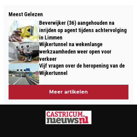
Vorig artikel
Volgend artikel
KOOS UIT WEST-GRAFTDIJK WINT
Meest Gelezen
DE PASSIE VAN SANDER PRIGGE:
115.000 EURO BIJ TV-SHOW ‘DEAL OR
Beverwijker (36) aangehouden na
HANDGEMAAKTE STALEN BINNEN
NO DEAL’
inrijden op agent tijdens achtervolging
MEUBELEN
in Limmen
Wijkertunnel na wekenlange
werkzaamheden weer open voor
verkeer
Vijf vragen over de heropening van de
Wijkertunnel
Meer artikelen