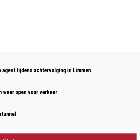
Volgend artikel
VOORBEELD PRIJS VAN € 20.000 EN DE
p agent tijdens achtervolging in Limmen
GUNFACTOR
 weer open voor verkeer
rtunnel