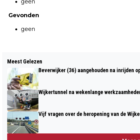
geen
Gevonden
geen
Vorig artikel
Meest Gelezen
TWEEHONDERD JAAR BRANDWEER
Beverwijker (36) aangehouden na inrijden o
HEEMSKERK #4 ‘BRAND ZIEKENHUIS
HEEMSKERK IN 1973’
Wijkertunnel na wekenlange werkzaamheden
Vijf vragen over de heropening van de Wijke