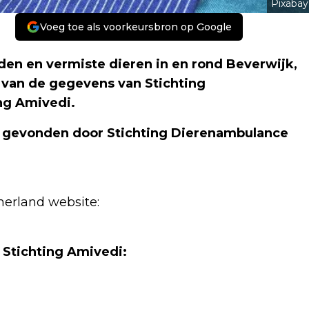
Pixabay
Voeg toe als voorkeursbron op Google
en en vermiste dieren in en rond Beverwijk,
 van de gegevens van Stichting
ng Amivedi.
f gevonden door Stichting Dierenambulance
erland website:
 Stichting Amivedi: