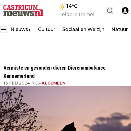
14
°C
Heldere Hemel
Nieuws
Cultuur
Sociaal en Welzijn
Natuur
▼
Vermiste en gevonden dieren Dierenambulance
Kennemerland
13 FEB 2024, 7:55
•
ALGEMEEN