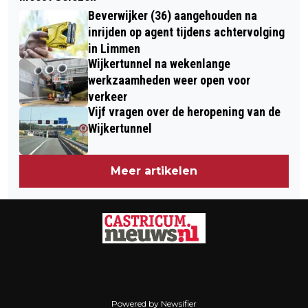
OP STAP MET DE BOSWACHTER:
BOEREN MET TREKKERS VAN
Beverwijker (36) aangehouden na
NIEUWE SERIE ‘LAPPA IN HET BOS’
BEVERWIJK NAAR PROVINCIEHUIS
inrijden op agent tijdens achtervolging
GEPRESENTEERD
in Limmen
HAARLEM
Wijkertunnel na wekenlange
werkzaamheden weer open voor
verkeer
Vijf vragen over de heropening van de
Wijkertunnel
Meer artikelen
Powered by Newsifier