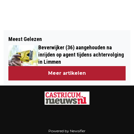
Vorig artikel
Volgend artikel
TOPATLETEN KIJKEN UIT NAAR
Meest Gelezen
NA VOGELS, VLINDERS, WESPEN EN
WARME DAM TOT DAMLOOP
Beverwijker (36) aangehouden na
MUGGEN GAAN WE DIT WEEKEND
inrijden op agent tijdens achtervolging
EGELS TELLEN
in Limmen
Meer artikelen
Powered by Newsifier