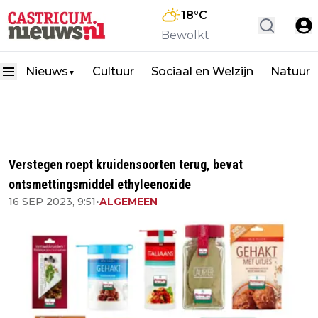
18
°C
Bewolkt
Nieuws
Cultuur
Sociaal en Welzijn
Natuur
▼
Verstegen roept kruidensoorten terug, bevat
ontsmettingsmiddel ethyleenoxide
16 SEP 2023, 9:51
•
ALGEMEEN