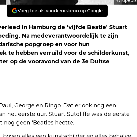
Wikipedia
Voeg toe als voorkeursbron op Google
verleed in Hamburg de ‘vijfde Beatle’ Stuart
oeding. Na medeverantwoordelijk te zijn
arische popgroep en voor hun
k te hebben verruild voor de schilderkunst,
ter op de vooravond van de 3e Duitse
, Paul, George en Ringo. Dat er ook nog een
an het eerste uur. Stuart Sutdliffe was de eerste
t nog geen 'Beatles heette.
, boven alles een kunstschìlder en alles behalve