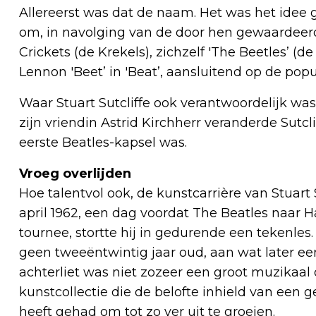
Allereerst was dat de naam. Het was het idee 
om, in navolging van de door hen gewaardeer
Crickets (de Krekels), zichzelf 'The Beetles’ (
Lennon 'Beet’ in 'Beat’, aansluitend op de popul
Waar Stuart Sutcliffe ook verantwoordelijk was
zijn vriendin Astrid Kirchherr veranderde Sutcli
eerste Beatles-kapsel was.
Vroeg overlijden
Hoe talentvol ook, de kunstcarrière van Stuart
april 1962, een dag voordat The Beatles naa
tournee, stortte hij in gedurende een tekenles
geen tweeëntwintig jaar oud, aan wat later een
achterliet was niet zozeer een groot muzikaal
kunstcollectie die de belofte inhield van een g
heeft gehad om tot zo ver uit te groeien.