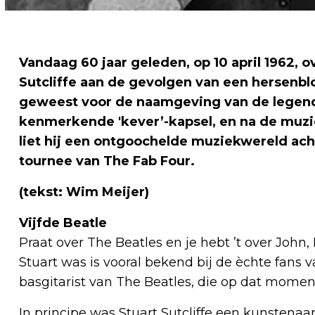
Vandaag 60 jaar geleden, op 10 april 1962, o
Sutcliffe aan de gevolgen van een hersenbl
geweest voor de naamgeving van de legend
kenmerkende 'kever’-kapsel, en na de muzie
liet hij een ontgoochelde muziekwereld ach
tournee van The Fab Four.
(tekst: Wim Meijer)
Vijfde Beatle
Praat over The Beatles en je hebt ’t over John
Stuart was is vooral bekend bij de èchte fans v
basgitarist van The Beatles, die op dat momen
In principe was Stuart Sutcliffe een kunstenaar