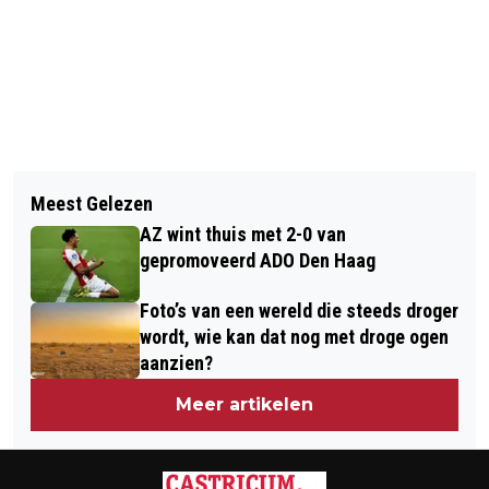
Vorig artikel
Volgend artikel
VERMISTE EN GEVONDEN DIEREN
Meest Gelezen
KOFFIECONCERT VAN UPON THE WIND
DIERENAMBULANCE KENNEMERLAND
AZ wint thuis met 2-0 van
BIJ DE CIRKEL IN HEEMSKERK
gepromoveerd ADO Den Haag
Foto’s van een wereld die steeds droger
wordt, wie kan dat nog met droge ogen
aanzien?
Meer artikelen