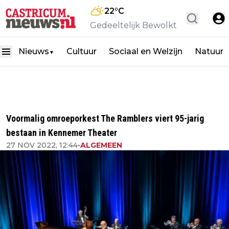
22
°C
Gedeeltelijk Bewolkt
Nieuws
Cultuur
Sociaal en Welzijn
Natuur
▼
Voormalig omroeporkest The Ramblers viert 95-jarig
bestaan in Kennemer Theater
27 NOV 2022, 12:44
•
ALGEMEEN