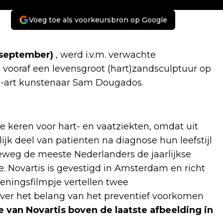
Voeg toe als voorkeursbron op Google
 september)
, werd i.v.m. verwachte
ooraf een levensgroot (hart)zandsculptuur op
h-art kunstenaar Sam Dougados.
 keren voor hart- en vaatziekten, omdat uit
lijk deel van patiënten na diagnose hun leefstijl
eweg de meeste Nederlanders de jaarlijkse
e. Novartis is gevestigd in Amsterdam en richt
eningsfilmpje vertellen twee
ver het belang van het preventief voorkomen
e van Novartis boven de laatste afbeelding in