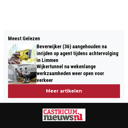
Vorig artikel
Volgend artikel
VERNIEUWD STATION CASTRICUM
Meest Gelezen
LAATSTE KANS VOOR CASTRICUMSE
GEOPEND
Beverwijker (36) aangehouden na
MARATHONLOOPTSTER BO UMMELS
inrijden op agent tijdens achtervolging
OP OLYMPISCH TICKET
in Limmen
Wijkertunnel na wekenlange
werkzaamheden weer open voor
verkeer
Meer artikelen