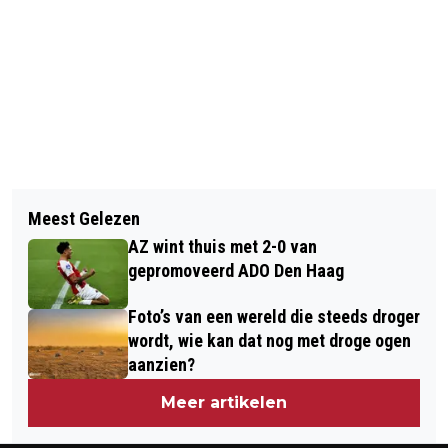
Vorig artikel
Volgend artikel
ZEKER TOT 10.00 UUR GEEN
Meest Gelezen
PLOGGER EN
TREINVERKEER DOOR WINTERWEER
AZ wint thuis met 2-0 van
ZWERFAFVALINZAMELAAR PAUL
EN IT-STORING
gepromoveerd ADO Den Haag
WAYE AAN START VAN EGMOND
Foto’s van een wereld die steeds droger
HALVE MARATHON
wordt, wie kan dat nog met droge ogen
aanzien?
Meer artikelen