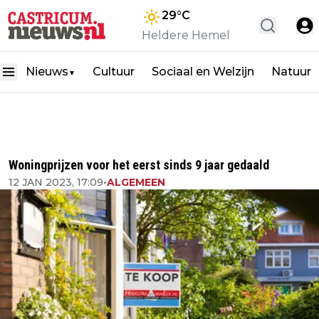
29
°C
Heldere Hemel
Nieuws
Cultuur
Sociaal en Welzijn
Natuur
▼
Woningprijzen voor het eerst sinds 9 jaar gedaald
12 JAN 2023, 17:09
•
ALGEMEEN