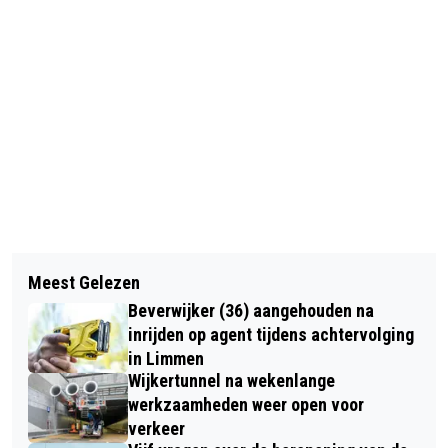
Vorig artikel
Volgend artikel
CHATEAU MARQUETTE PRESENTEERT
Meest Gelezen
BRANDWEERMANNEN TREKKEN
JONG TALENT TIJDENS MARQUETTE
Beverwijker (36) aangehouden na
VERZWAKT PAARD UIT DE SLOOT
CLASSIQUE
inrijden op agent tijdens achtervolging
in Limmen
Wijkertunnel na wekenlange
werkzaamheden weer open voor
verkeer