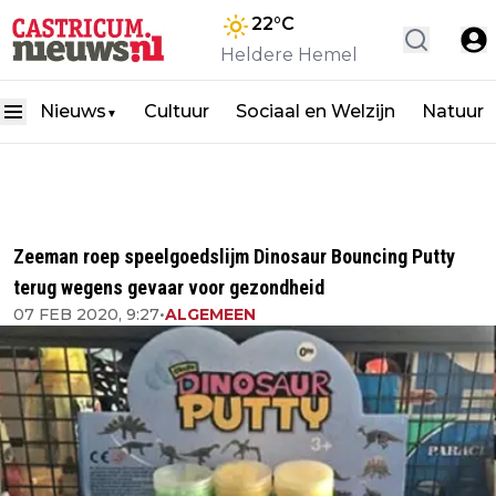
22
°C
Heldere Hemel
Nieuws
Cultuur
Sociaal en Welzijn
Natuur
▼
Zeeman roep speelgoedslijm Dinosaur Bouncing Putty
terug wegens gevaar voor gezondheid
07 FEB 2020, 9:27
•
ALGEMEEN