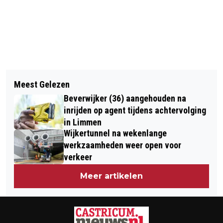
Vorig artikel
Volgend artikel
4 MILJOEN OP POSTCODE 1911 IN
Meest Gelezen
ROND DE 3500 KINDEREN VAN START
UITGEEST
Beverwijker (36) aangehouden na
VOOR MINI DAM TOT DAMLOOP
inrijden op agent tijdens achtervolging
in Limmen
Wijkertunnel na wekenlange
werkzaamheden weer open voor
verkeer
Meer artikelen