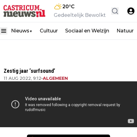
20
°C
Gedeeltelijk Bewolkt
Nieuws
Cultuur
Sociaal en Welzijn
Natuur
▼
Zestig jaar ‘surfsound’
11 AUG 2022, 9:12
•
ALGEMEEN