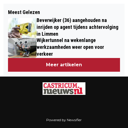
Volgend artikel
BULTRUG GESPOT VOOR DE KUST VAN
Meest Gelezen
ANISH GIRI DEELT KOPPOSITIE TATA
CASTRICUM
Beverwijker (36) aangehouden na
STEEL CHESS NA VERLIES TEGEN
inrijden op agent tijdens achtervolging
NODIRBEK ABDOESATTOROV
in Limmen
Wijkertunnel na wekenlange
werkzaamheden weer open voor
verkeer
Meer artikelen
Powered by Newsifier