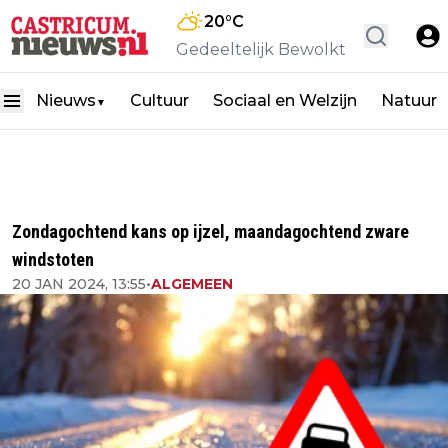
20
°C
Gedeeltelijk Bewolkt
Nieuws
Cultuur
Sociaal en Welzijn
Natuur
▼
Zondagochtend kans op ijzel, maandagochtend zware
windstoten
20 JAN 2024, 13:55
•
ALGEMEEN