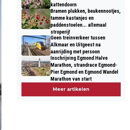
kattendoorn
Bramen plukken, beukennootjes,
tamme kastanjes en
paddenstoelen... allemaal
stroperij!
Geen treinverkeer tussen
Alkmaar en Uitgeest na
aanrijding met persoon
Inschrijving Egmond Halve
Marathon, strandrace Egmond-
Pier Egmond en Egmond Wandel
Marathon van start
Meer artikelen