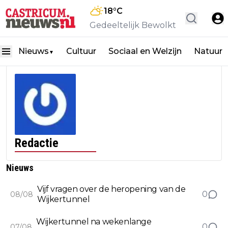
18
°C
Gedeeltelijk Bewolkt
Nieuws
Cultuur
Sociaal en Welzijn
Natuur
▼
Redactie
Nieuws
Vijf vragen over de heropening van de
0
08/08
Wijkertunnel
Wijkertunnel na wekenlange
0
07/08