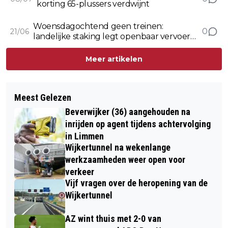
korting 65-plussers verdwijnt
Woensdagochtend geen treinen:
0
21/06
landelijke staking legt openbaar vervoer
stil
Meer artikelen
Meest Gelezen
Beverwijker (36) aangehouden na
inrijden op agent tijdens achtervolging
in Limmen
Wijkertunnel na wekenlange
werkzaamheden weer open voor
verkeer
Vijf vragen over de heropening van de
Wijkertunnel
AZ wint thuis met 2-0 van