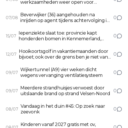
werkzaamheden weer open voor
verkeer
Beverwijker (36) aangehouden na
0
07/08
inrijden op agent tijdens achtervolging in
Limmen
Iepenziekte slaat toe: provincie kapt
0
15/07
honderden bomen in Kennemerland,
IJmond en omgeving
Hooikoortsgolf in vakantiemaanden door
0
12/07
bijvoet; ook over de grens ben je niet van
de pollen af
Wijkertunnel (A9) vier weken dicht
0
09/07
wegens vervanging ventilatiesysteem
Meerdere strandhuisjes verwoest door
0
09/07
uitslaande brand op strand Velsen-Noord
Vandaag in het duin #45: Op zoek naar
0
08/07
zeevonk
Kinderen vanaf 2027 gratis met ov,
0
08/07