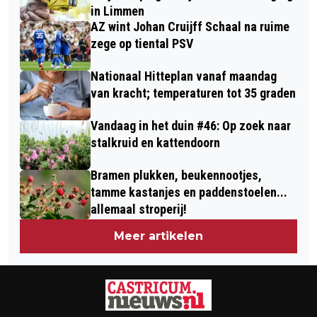
in Limmen
AZ wint Johan Cruijff Schaal na ruime
zege op tiental PSV
Nationaal Hitteplan vanaf maandag
van kracht; temperaturen tot 35 graden
Vandaag in het duin #46: Op zoek naar
stalkruid en kattendoorn
Bramen plukken, beukennootjes,
tamme kastanjes en paddenstoelen...
allemaal stroperij!
Meer artikelen