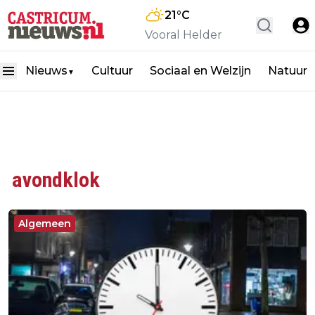
21
°C
Vooral Helder
Nieuws
Cultuur
Sociaal en Welzijn
Natuur
▼
avondklok
Algemeen