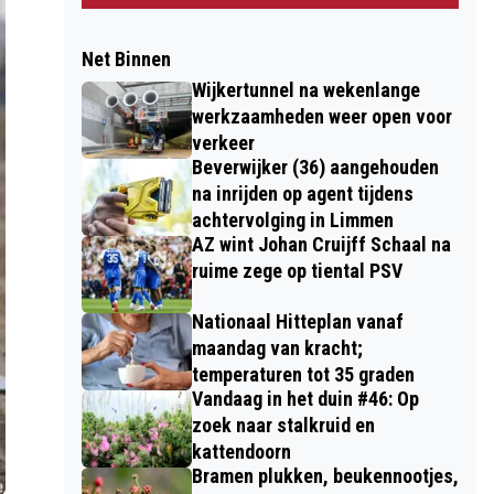
Net Binnen
Wijkertunnel na wekenlange
werkzaamheden weer open voor
verkeer
Beverwijker (36) aangehouden
na inrijden op agent tijdens
achtervolging in Limmen
AZ wint Johan Cruijff Schaal na
ruime zege op tiental PSV
Nationaal Hitteplan vanaf
maandag van kracht;
temperaturen tot 35 graden
Vandaag in het duin #46: Op
zoek naar stalkruid en
kattendoorn
Bramen plukken, beukennootjes,