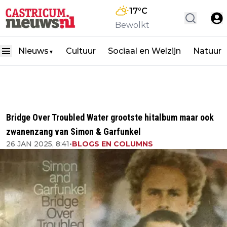
17
°C
Bewolkt
Nieuws
Cultuur
Sociaal en Welzijn
Natuur
▼
Bridge Over Troubled Water grootste hitalbum maar ook
zwanenzang van Simon & Garfunkel
26 JAN 2025, 8:41
•
BLOGS EN COLUMNS