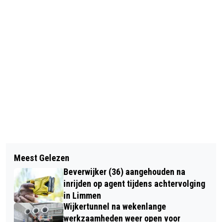
Vorig artikel
Volgend artikel
AMSTERDAMSE MUSEUMPLEIN 18
Meest Gelezen
VERMISTE EN GEVONDEN DIEREN
JANUARI J.L. OMGETOVERD IN
Beverwijker (36) aangehouden na
DIERENAMBULANCE KENNEMERLAND
GIGANTISCHE TULPEN-PLUKTUIN
inrijden op agent tijdens achtervolging
EN AMIVEDI 20/1/2025
in Limmen
Wijkertunnel na wekenlange
werkzaamheden weer open voor