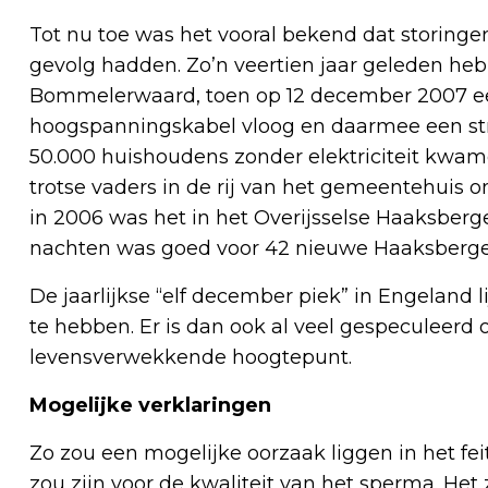
Tot nu toe was het vooral bekend dat storingen
gevolg hadden. Zo’n veertien jaar geleden he
Bommelerwaard, toen op 12 december 2007 e
hoogspanningskabel vloog en daarmee een str
50.000 huishoudens zonder elektriciteit kwame
trotse vaders in de rij van het gemeentehuis
in 2006 was het in het Overijsselse Haaksberg
nachten was goed voor 42 nieuwe Haaksberger
De jaarlijkse “elf december piek” in Engeland 
te hebben. Er is dan ook al veel gespeculeerd o
levensverwekkende hoogtepunt.
Mogelijke verklaringen
Zo zou een mogelijke oorzaak liggen in het 
zou zijn voor de kwaliteit van het sperma. He