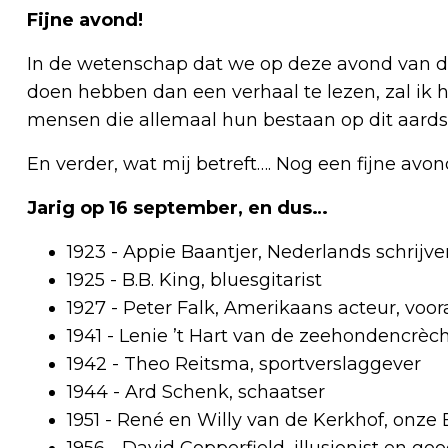
Fijne avond!
In de wetenschap dat we op deze avond van de
doen hebben dan een verhaal te lezen, zal ik 
mensen die allemaal hun bestaan op dit aard
En verder, wat mij betreft…. Nog een fijne avon
Jarig op 16 september, en dus…
1923 - Appie Baantjer, Nederlands schrijve
1925 - B.B. King, bluesgitarist
1927 - Peter Falk, Amerikaans acteur, voo
1941 - Lenie ’t Hart van de zeehondencrèc
1942 - Theo Reitsma, sportverslaggever
1944 - Ard Schenk, schaatser
1951 - René en Willy van de Kerkhof, onze
1956 - David Copperfield, illusionist en go