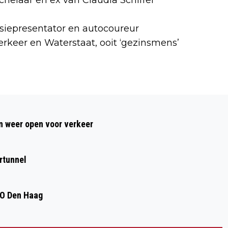
isiepresentator en autocoureur
Verkeer en Waterstaat, ooit ‘gezinsmens’
Volgend artikel
AUTO IN BRAND OP AFRIT A9 BIJ
 weer open voor verkeer
UITGEEST
rtunnel
DO Den Haag