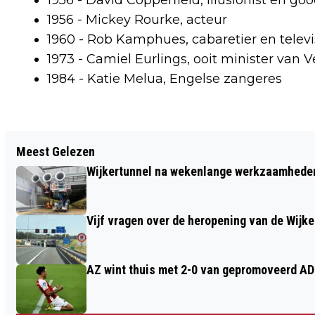
1956 - Mickey Rourke, acteur
1960 - Rob Kamphues, cabaretier en telev
1973 - Camiel Eurlings, ooit minister van 
1984 - Katie Melua, Engelse zangeres
Vorig artikel
Meest Gelezen
VERMISTE EN GEVONDEN DIEREN
Wijkertunnel na wekenlange werkzaamheden
DIERENAMBULANCE KENNEMERLAND EN
AMIVEDI 9/12/2024
Vijf vragen over de heropening van de Wijke
AZ wint thuis met 2-0 van gepromoveerd A