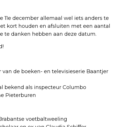
 11e december allemaal wel iets anders te
het kort houden en afsluiten met een aantal
se te danken hebben aan deze datum.
d!
r van de boeken- en televisieserie Baantjer
ral bekend als inspecteur Columbo
he Pieterburen
 Brabantse voetbaltweeling
ochelaar en ex van Claudia Schiffer