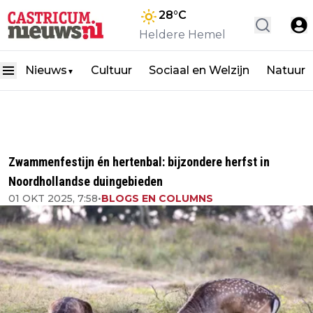
28
°C
Heldere Hemel
Nieuws
Cultuur
Sociaal en Welzijn
Natuur
▼
Zwammenfestijn én hertenbal: bijzondere herfst in
Noordhollandse duingebieden
01 OKT 2025, 7:58
•
BLOGS EN COLUMNS