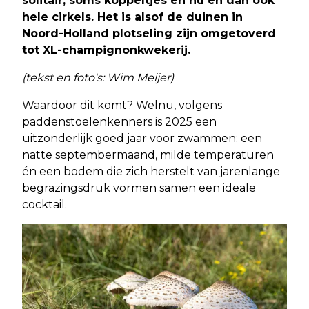
solitair, soms koppeltjes en nu en dan ook
hele cirkels. Het is alsof de duinen in
Noord-Holland plotseling zijn omgetoverd
tot XL-champignonkwekerij.
(tekst en foto's: Wim Meijer)
Waardoor dit komt? Welnu, volgens
paddenstoelenkenners is 2025 een
uitzonderlijk goed jaar voor zwammen: een
natte septembermaand, milde temperaturen
én een bodem die zich herstelt van jarenlange
begrazingsdruk vormen samen een ideale
cocktail.