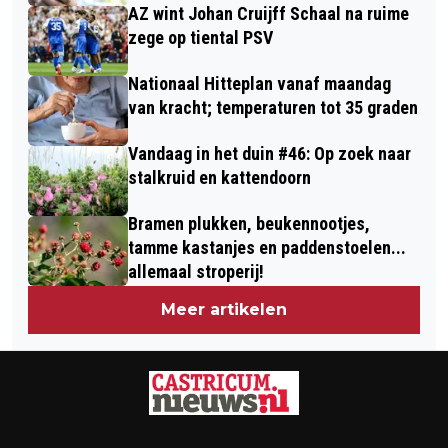
AZ wint Johan Cruijff Schaal na ruime
zege op tiental PSV
Nationaal Hitteplan vanaf maandag
van kracht; temperaturen tot 35 graden
Vandaag in het duin #46: Op zoek naar
stalkruid en kattendoorn
Bramen plukken, beukennootjes,
tamme kastanjes en paddenstoelen...
allemaal stroperij!
Meer artikelen