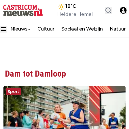
18
°C
Heldere Hemel
Nieuws
Cultuur
Sociaal en Welzijn
Natuur
▼
Dam tot Damloop
Sport