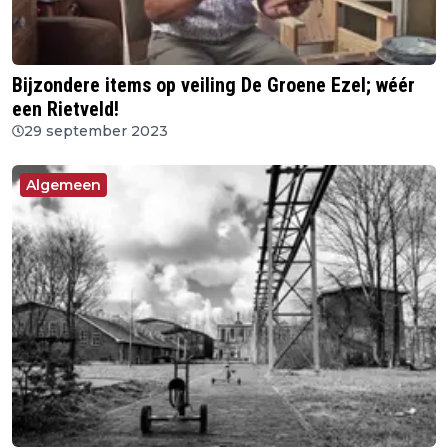
Bijzondere items op veiling De Groene Ezel; wéér
een Rietveld!
29 september 2023
Algemeen