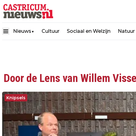
Nieuws
Cultuur
Sociaal en Welzijn
Natuur
▼
Door de Lens van Willem Visse
Knipsels