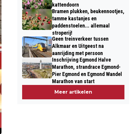
kattendoorn
Bramen plukken, beukennootjes,
tamme kastanjes en
paddenstoelen... allemaal
stroperij!
Geen treinverkeer tussen
Alkmaar en Uitgeest na
aanrijding met persoon
Inschrijving Egmond Halve
Marathon, strandrace Egmond-
Pier Egmond en Egmond Wandel
Marathon van start
Meer artikelen