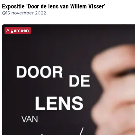
Expositie ‘Door de lens van Willem Visser’
15 november 2022
Algemeen