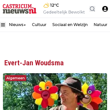
12
°C
Gedeeltelijk Bewolkt
Nieuws
Cultuur
Sociaal en Welzijn
Natuur
▼
Evert-Jan Woudsma
Algemeen