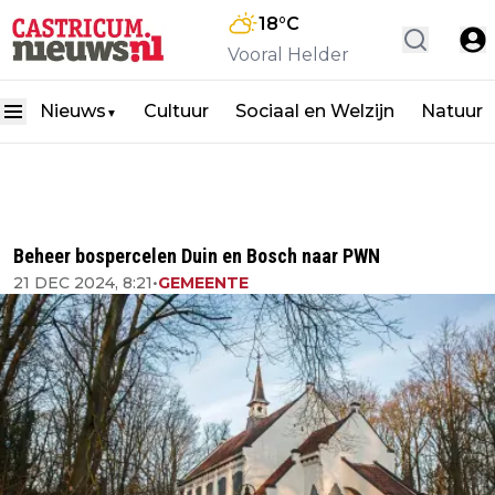
18
°C
Vooral Helder
Nieuws
Cultuur
Sociaal en Welzijn
Natuur
▼
Beheer bospercelen Duin en Bosch naar PWN
21 DEC 2024, 8:21
•
GEMEENTE