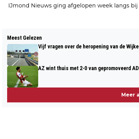
IJmond Nieuws ging afgelopen week langs bij
Vorig artikel
Meest Gelezen
TWINTIGDUIZEND EURO SCHADE AAN
Vijf vragen over de heropening van de Wijke
STATION CASTRICUM DOOR
VERNIELINGEN
AZ wint thuis met 2-0 van gepromoveerd A
Meer a