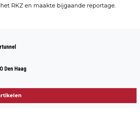
 het RKZ en maakte bijgaande reportage.
Volgend artikel
HONDERDDUIZENDEN MENSEN VIEREN
rtunnel
BURENDAG
DO Den Haag
rtikelen