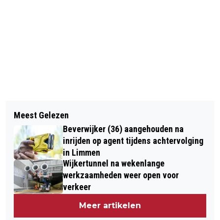
Vorig artikel
Volgend artikel
SMIT & WIJSMULLER HERLEVEN BIJ
Meest Gelezen
GRATIS OPLEIDING TOT
SMG IJMOND: LEGENDARISCHE
Beverwijker (36) aangehouden na
ZWEMONDERWIJZER MET
SLEEPBOTEN IN ACTIE
inrijden op agent tijdens achtervolging
BAANGARANTIE IN REGIO ALKMAAR
in Limmen
Wijkertunnel na wekenlange
werkzaamheden weer open voor
verkeer
Meer artikelen