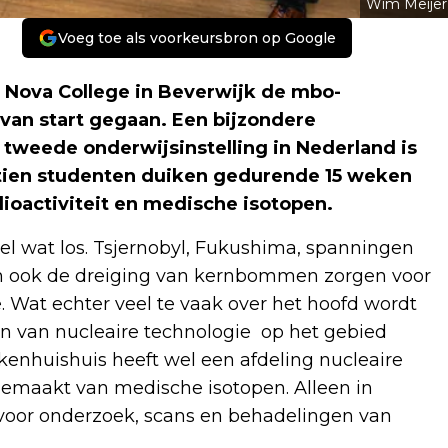
Wim Meijer
Voeg toe als voorkeursbron op Google
 Nova College in Beverwijk de mbo-
 van start gegaan. Een bijzondere
tweede onderwijsinstelling in Nederland is
jftien studenten duiken gedurende 15 weken
dioactiviteit en medische isotopen.
el wat los. Tsjernobyl, Fukushima, spanningen
, en ook de dreiging van kernbommen zorgen voor
. Wat echter veel te vaak over het hoofd wordt
n van nucleaire technologie op het gebied
kenhuishuis heeft wel een afdeling nucleaire
emaakt van medische isotopen. Alleen in
 voor onderzoek, scans en behadelingen van