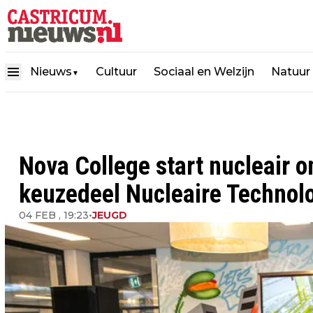
Nieuws
Cultuur
Sociaal en Welzijn
Natuur
▼
Nova College start nucleair 
keuzedeel Nucleaire Technol
04 FEB , 19:23
•
JEUGD