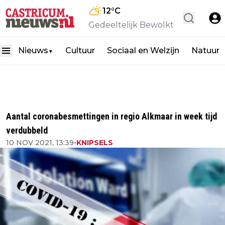
12
°C
Gedeeltelijk Bewolkt
Nieuws
Cultuur
Sociaal en Welzijn
Natuur
▼
Aantal coronabesmettingen in regio Alkmaar in week tijd
verdubbeld
10 NOV 2021, 13:39
•
KNIPSELS