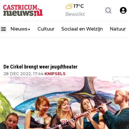
17
°C
Bewolkt
Nieuws
Cultuur
Sociaal en Welzijn
Natuur
▼
De Cirkel brengt weer jeugdtheater
28 DEC 2022, 17:44
•
KNIPSELS