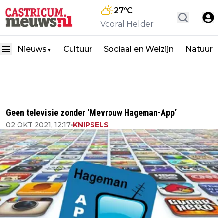
27
°C
Vooral Helder
Nieuws
Cultuur
Sociaal en Welzijn
Natuur
▼
Geen televisie zonder ‘Mevrouw Hageman-App’
02 OKT 2021, 12:17
•
KNIPSELS