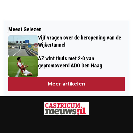
Vorig artikel
Volgend artikel
SAMEN IETS DOEN VOOR NATUUR OP
Meest Gelezen
BOSW8ER IN DE KLAS – AFLEVERING
DE NATUURWERKDAG
Vijf vragen over de heropening van de
3: BOOMVRUCHTEN
Wijkertunnel
AZ wint thuis met 2-0 van
gepromoveerd ADO Den Haag
Meer artikelen