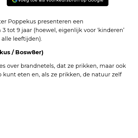
Voeg toe als voorkeursbron op Google
ter Poppekus presenteren een
tot 9 jaar (hoewel, eigenlijk voor ‘kinderen’
lle leeftijden).
kus / Bosw8er)
lles over brandnetels, dat ze prikken, maar ook
o kunt eten en, als ze prikken, de natuur zelf
Volgend artikel
BIJZONDERE MOEDERDAGACTIE VOOR
STICHTING KIND & BRANDWOND