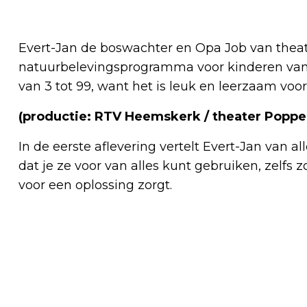
Evert-Jan de boswachter en Opa Job van thea
natuurbelevingsprogramma voor kinderen van 3 
van 3 tot 99, want het is leuk en leerzaam voor a
(productie: RTV Heemskerk / theater Poppe
In de eerste aflevering vertelt Evert-Jan van a
dat je ze voor van alles kunt gebruiken, zelfs z
voor een oplossing zorgt.
Vorig artikel
BELASTINGDIENST WAARSCHUWT VOOR
VALSE BERICHTEN VIA E-MAIL,